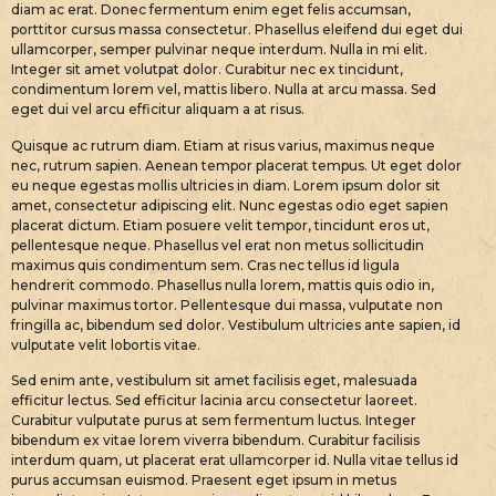
diam ac erat. Donec fermentum enim eget felis accumsan,
porttitor cursus massa consectetur. Phasellus eleifend dui eget dui
ullamcorper, semper pulvinar neque interdum. Nulla in mi elit.
Integer sit amet volutpat dolor. Curabitur nec ex tincidunt,
condimentum lorem vel, mattis libero. Nulla at arcu massa. Sed
eget dui vel arcu efficitur aliquam a at risus.
Quisque ac rutrum diam. Etiam at risus varius, maximus neque
nec, rutrum sapien. Aenean tempor placerat tempus. Ut eget dolor
eu neque egestas mollis ultricies in diam. Lorem ipsum dolor sit
amet, consectetur adipiscing elit. Nunc egestas odio eget sapien
placerat dictum. Etiam posuere velit tempor, tincidunt eros ut,
pellentesque neque. Phasellus vel erat non metus sollicitudin
maximus quis condimentum sem. Cras nec tellus id ligula
hendrerit commodo. Phasellus nulla lorem, mattis quis odio in,
pulvinar maximus tortor. Pellentesque dui massa, vulputate non
fringilla ac, bibendum sed dolor. Vestibulum ultricies ante sapien, id
vulputate velit lobortis vitae.
Sed enim ante, vestibulum sit amet facilisis eget, malesuada
efficitur lectus. Sed efficitur lacinia arcu consectetur laoreet.
Curabitur vulputate purus at sem fermentum luctus. Integer
bibendum ex vitae lorem viverra bibendum. Curabitur facilisis
interdum quam, ut placerat erat ullamcorper id. Nulla vitae tellus id
purus accumsan euismod. Praesent eget ipsum in metus