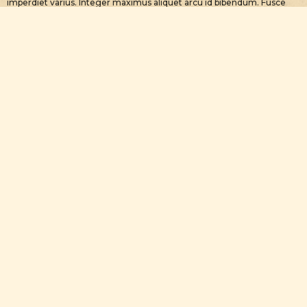
imperdiet varius. Integer maximus aliquet arcu id bibendum. Fusce
finibus purus lacus, ut euismod diam sodales et.
Recent Posts
Maecenas Quis Quam Pretium
Consectetur Adipiscing Elit
Maecenas Nec Quam Ante In Malesuada Vel
Sed Efficitur Lacinia Arcu Consectetur Laoreet
Donec Fermentum Enim Eget Felis
Archives
September 2023
Categories
Uncategorized