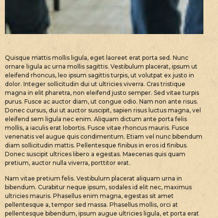
Quisque mattis mollis ligula, eget laoreet erat porta sed. Nunc
ornare ligula ac urna mollis sagittis. Vestibulum placerat, ipsum ut
eleifend rhoncus, leo ipsum sagittis turpis, ut volutpat ex justo in
dolor. Integer sollicitudin dui ut ultricies viverra. Cras tristique
magna in elit pharetra, non eleifend justo semper. Sed vitae turpis
purus. Fusce ac auctor diam, ut congue odio. Nam non ante risus.
Donec cursus, dui ut auctor suscipit, sapien risus luctus magna, vel
eleifend sem ligula nec enim. Aliquam dictum ante porta felis
mollis, a iaculis erat lobortis. Fusce vitae rhoncus mauris. Fusce
venenatis vel augue quis condimentum. Etiam vel nunc bibendum
diam sollicitudin mattis. Pellentesque finibus in eros id finibus.
Donec suscipit ultrices libero a egestas. Maecenas quis quam
pretium, auctor nulla viverra, porttitor erat.
Nam vitae pretium felis. Vestibulum placerat aliquam urna in
bibendum. Curabitur neque ipsum, sodales id elit nec, maximus
ultricies mauris. Phasellus enim magna, egestas sit amet
pellentesque a, tempor sed massa. Phasellus mollis, orci at
pellentesque bibendum, ipsum augue ultricies ligula, et porta erat